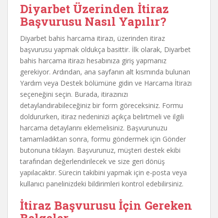
Diyarbet Üzerinden İtiraz
Başvurusu Nasıl Yapılır?
Diyarbet bahis harcama itirazı, üzerinden itiraz
başvurusu yapmak oldukça basittir. İlk olarak, Diyarbet
bahis harcama itirazı hesabınıza giriş yapmanız
gerekiyor. Ardından, ana sayfanın alt kısmında bulunan
Yardım veya Destek bölümüne gidin ve Harcama İtirazı
seçeneğini seçin. Burada, itirazınızı
detaylandırabileceğiniz bir form göreceksiniz. Formu
doldururken, itiraz nedeninizi açıkça belirtmeli ve ilgili
harcama detaylarını eklemelisiniz. Başvurunuzu
tamamladıktan sonra, formu göndermek için Gönder
butonuna tıklayın. Başvurunuz, müşteri destek ekibi
tarafından değerlendirilecek ve size geri dönüş
yapılacaktır. Sürecin takibini yapmak için e-posta veya
kullanıcı panelinizdeki bildirimleri kontrol edebilirsiniz.
İtiraz Başvurusu İçin Gereken
Belgeler