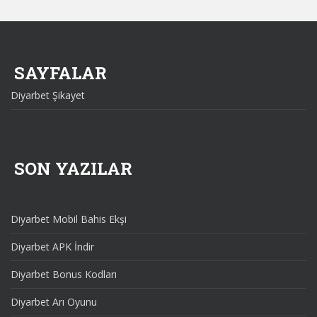
SAYFALAR
Diyarbet Şikayet
SON YAZILAR
Diyarbet Mobil Bahis Ekşi
Diyarbet APK İndir
Diyarbet Bonus Kodları
Diyarbet Arı Oyunu