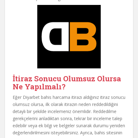
İtiraz Sonucu Olumsuz Olursa
Ne Yapılmalı?
Eğer Diyarbet bahis harcama itirazı aldığınız itiraz sonucu
olumsuz olursa, ilk olarak itirazın neden reddedildiğini
detaylı bir şekilde incelemeniz önemlidir. Reddedilme
gerekçelerini anladıktan sonra, tekrar bir inceleme talep
edebilir veya ek bilgi ve belgeler sunarak durumu yeniden
değerlendirilmesini isteyebilirsiniz. Ayrıca, bahis sitesinin