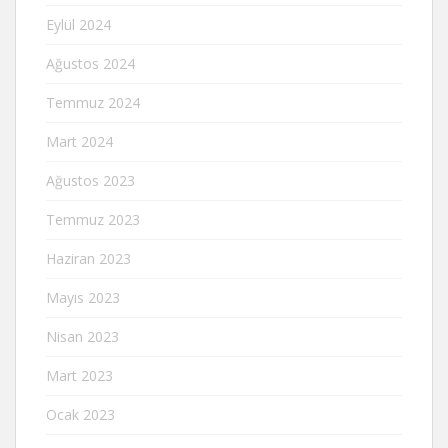
Eylül 2024
Ağustos 2024
Temmuz 2024
Mart 2024
Ağustos 2023
Temmuz 2023
Haziran 2023
Mayıs 2023
Nisan 2023
Mart 2023
Ocak 2023