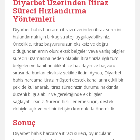
Diyarbet Üzerinden İtiraz
Süreci Hızlandırma
Yöntemleri
Diyarbet bahis harcama itirazı üzerinden itiraz sürecini
hızlandırmak için birkaç strateji uygulayabilirsiniz.
Öncelikle, itiraz başvurunuzun eksiksiz ve doğru
olduğundan emin olun; eksik belgeler veya yanlış bilgiler
sürecin uzamasına neden olabilir. İtirazınızla ilgili tüm
belgeleri ve kanıtları dikkatlice hazırlayın ve başvuru
sırasında bunları eksiksiz şekilde iletin. Ayrıca, Diyarbet
bahis harcama itirazı müşteri destek kanallarını etkili bir
şekilde kullanarak, itiraz sürecinizin durumu hakkında
düzenli bilgi alabilir ve gerektiğinde ek bilgiler
sağlayabilirsiniz. Sürecin hızlı ilerlemesi için, destek
ekibiyle açık ve net bir iletişim kurmak da önemlidir.
Sonuç
Diyarbet bahis harcama itirazı süreci, oyuncuların