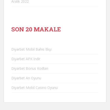
Aralık 2022
SON 20 MAKALE
Diyarbet Mobil Bahis Ekşi
Diyarbet APK İndir
Diyarbet Bonus Kodları
Diyarbet Arı Oyunu
Diyarbet Mobil Casino Oyunu