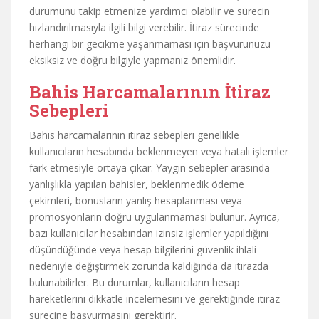
durumunu takip etmenize yardımcı olabilir ve sürecin
hızlandırılmasıyla ilgili bilgi verebilir. İtiraz sürecinde
herhangi bir gecikme yaşanmaması için başvurunuzu
eksiksiz ve doğru bilgiyle yapmanız önemlidir.
Bahis Harcamalarının İtiraz
Sebepleri
Bahis harcamalarının itiraz sebepleri genellikle
kullanıcıların hesabında beklenmeyen veya hatalı işlemler
fark etmesiyle ortaya çıkar. Yaygın sebepler arasında
yanlışlıkla yapılan bahisler, beklenmedik ödeme
çekimleri, bonusların yanlış hesaplanması veya
promosyonların doğru uygulanmaması bulunur. Ayrıca,
bazı kullanıcılar hesabından izinsiz işlemler yapıldığını
düşündüğünde veya hesap bilgilerini güvenlik ihlali
nedeniyle değiştirmek zorunda kaldığında da itirazda
bulunabilirler. Bu durumlar, kullanıcıların hesap
hareketlerini dikkatle incelemesini ve gerektiğinde itiraz
sürecine başvurmasını gerektirir.