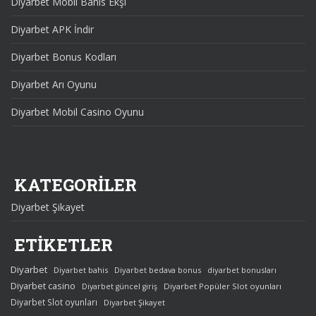
Diyarbet Mobil Bahis Ekşi
Diyarbet APK İndir
Diyarbet Bonus Kodları
Diyarbet Arı Oyunu
Diyarbet Mobil Casino Oyunu
KATEGORİLER
Diyarbet Şikayet
ETİKETLER
Diyarbet
Diyarbet bahis
Diyarbet bedava bonus
diyarbet bonusları
Diyarbet casino
Diyarbet Popüler Slot oyunları
Diyarbet güncel giriş
Diyarbet Slot oyunları
Diyarbet Şikayet