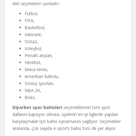
dalı seçenekleri şunladır:
Futbol,
FIFA,
Basketbol,
Valorant,
Dota2,
Voleybol,
Penaltı atışları,
Hentbol,
Masa tenisi,
Amerikan futbolu,
Dövüş sporları,
NBA 2K,
Boks,
Diyarbet spor bahisleri
seçeneklerinin tüm spor
dallarını kapsıyor olması, üyelerin en iyi liglerde yapılan
karşılaşmalar için bahis oynamasını sağlıyor. Seçenekler
arasında, çok sayıda e-sports bahis türü de yer alıyor.