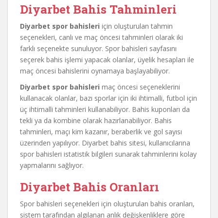
Diyarbet Bahis Tahminleri
Diyarbet spor bahisleri
için oluşturulan tahmin
seçenekleri, canlı ve maç öncesi tahminleri olarak iki
farklı seçenekte sunuluyor. Spor bahisleri sayfasını
seçerek bahis işlemi yapacak olanlar, üyelik hesapları ile
maç öncesi bahislerini oynamaya başlayabiliyor.
Diyarbet spor bahisleri
maç öncesi seçeneklerini
kullanacak olanlar, bazı sporlar için iki ihtimalli, futbol için
üç ihtimalli tahminleri kullanabiliyor. Bahis kuponları da
tekli ya da kombine olarak hazırlanabiliyor. Bahis
tahminleri, maçı kim kazanır, beraberlik ve gol sayısı
üzerinden yapılıyor. Diyarbet bahis sitesi, kullanıcılarına
spor bahisleri istatistik bilgileri sunarak tahminlerini kolay
yapmalarını sağlıyor.
Diyarbet Bahis Oranları
Spor bahisleri seçenekleri için oluşturulan bahis oranları,
sistem tarafından algılanan anlık değişkenliklere göre