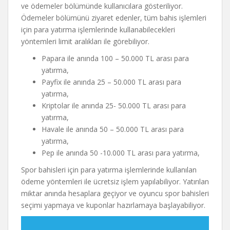
ve ödemeler bölümünde kullanıcılara gösteriliyor.
Ödemeler bölümünü ziyaret edenler, tüm bahis işlemleri
için para yatırma işlemlerinde kullanabilecekleri
yöntemleri limit aralıkları ile görebiliyor.
Papara ile anında 100 – 50.000 TL arası para
yatırma,
Payfix ile anında 25 – 50.000 TL arası para
yatırma,
Kriptolar ile anında 25- 50.000 TL arası para
yatırma,
Havale ile anında 50 – 50.000 TL arası para
yatırma,
Pep ile anında 50 -10.000 TL arası para yatırma,
Spor bahisleri için para yatırma işlemlerinde kullanılan
ödeme yöntemleri ile ücretsiz işlem yapılabiliyor. Yatırılan
miktar anında hesaplara geçiyor ve oyuncu spor bahisleri
seçimi yapmaya ve kuponlar hazırlamaya başlayabiliyor.