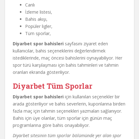
Canlı
İzleme listesi,
Bahis akışı,
Popüler ligler,
Tüm sporlar,
Diyarbet spor bahisleri
sayfasını ziyaret eden
kullanıcılar, bahis seçeneklerini değerlendirmek
istediklerinde, maç öncesi bahislerini oynayabiliyor. Her
spor türü karşılaşması için bahis tahminleri ve tahmin
oranları ekranda gösteriliyor.
Diyarbet Tüm Sporlar
Diyarbet spor bahisleri
için kullanılan seçenekler bir
arada gösteriliyor ve bahis severlerin, kuponlarına birden
fazla maç için tahmin seçenekleri yazmaları sağlanıyor.
Bahis için üye olanlar, tüm sporlar için günün maç
programlarına göre bahis onayabiliyor.
Diyarbet sitesinin tüm sporlar bölümünde yer alan spor