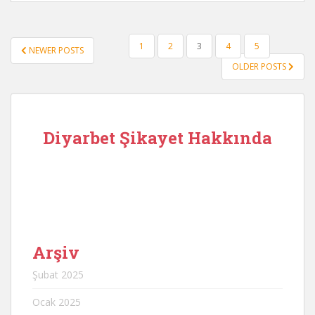
YAZI
1
2
3
4
5
NEWER POSTS
SAYFALAMASI
OLDER POSTS
Diyarbet Şikayet Hakkında
Arşiv
Şubat 2025
Ocak 2025