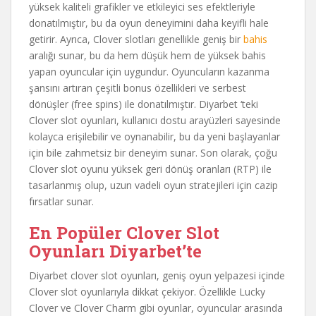
yüksek kaliteli grafikler ve etkileyici ses efektleriyle
donatılmıştır, bu da oyun deneyimini daha keyifli hale
getirir. Ayrıca, Clover slotları genellikle geniş bir
bahis
aralığı sunar, bu da hem düşük hem de yüksek bahis
yapan oyuncular için uygundur. Oyuncuların kazanma
şansını artıran çeşitli bonus özellikleri ve serbest
dönüşler (free spins) ile donatılmıştır. Diyarbet ‘teki
Clover slot oyunları, kullanıcı dostu arayüzleri sayesinde
kolayca erişilebilir ve oynanabilir, bu da yeni başlayanlar
için bile zahmetsiz bir deneyim sunar. Son olarak, çoğu
Clover slot oyunu yüksek geri dönüş oranları (RTP) ile
tasarlanmış olup, uzun vadeli oyun stratejileri için cazip
fırsatlar sunar.
En Popüler Clover Slot
Oyunları Diyarbet’te
Diyarbet clover slot oyunları, geniş oyun yelpazesi içinde
Clover slot oyunlarıyla dikkat çekiyor. Özellikle Lucky
Clover ve Clover Charm gibi oyunlar, oyuncular arasında