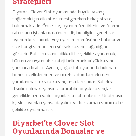
Stratejileri
Diyarbet Clover Slot oyunları nda büyük kazanç
sağlamak için dikkat edilmesi gereken birkaç strateji
bulunmaktadır. Öncelikle, oyunun özelliklerini ve ödeme
tablosunu iyi anlamak önemlidir; bu bilgiler genellikle
oyunun kurallarında veya yardım menüsünde bulunur ve
size hangi sembollerin yüksek kazanç sağladığını
gösterir. Bahis miktarını dikkatli bir şekilde ayarlamak,
bütçenize uygun bir strateji belirlemek büyük kazanç
şansını artırabilir. Ayrıca, çoğu slot oyununda bulunan
bonus özelliklerinden ve ücretsiz döndürmelerden
yararlanmak, ekstra kazanç fırsatları sunar. Sabırlı ve
disiplinli olmak, şansınızı artırabilir; büyük kazançlar
genellikle uzun vadeli oyunlarda daha olasıdır. Unutmayın
ki, slot oyunları şansa dayalıdır ve her zaman sorumlu bir
şekilde oynanmalıdır.
Diyarbet’te Clover Slot
Oyunlarında Bonuslar ve