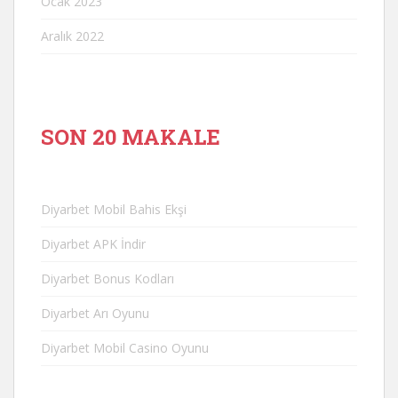
Ocak 2023
Aralık 2022
SON 20 MAKALE
Diyarbet Mobil Bahis Ekşi
Diyarbet APK İndir
Diyarbet Bonus Kodları
Diyarbet Arı Oyunu
Diyarbet Mobil Casino Oyunu